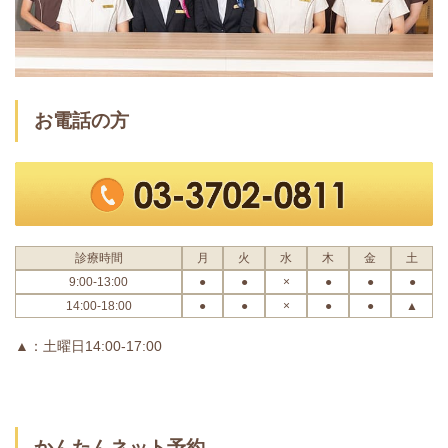
お電話の方
診療時間
月
火
水
木
金
土
9:00-13:00
●
●
×
●
●
●
14:00-18:00
●
●
×
●
●
▲
▲：土曜日14:00-17:00
かんたんネット予約