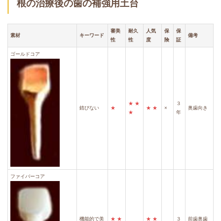
根の治療後の歯の補強用土台
審美
耐久
人気
保
保
素材
キーワード
備考
性
性
度
険
証
ゴールドコア
★
★
３
錆びない
★
★
★
×
奥歯向き
★
年
ファイバーコア
機能的で美
★
★
★
★
３
前歯奥歯