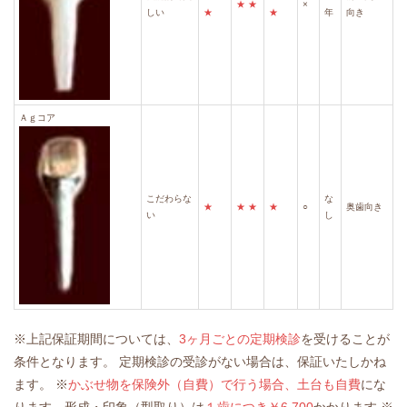
★
★
×
しい
★
★
年
向き
Ａｇコア
こだわらな
な
★
★
★
★
○
奥歯向き
い
し
※上記保証期間については、
3ヶ月ごとの定期検診
を受けることが
条件となります。
定期検診の受診がない場合は、保証いたしかね
ます。
※
かぶせ物を保険外（自費）で行う場合、土台も自費
にな
ります。形成・印象（型取り）は
１歯につき￥6,700
かかります
※