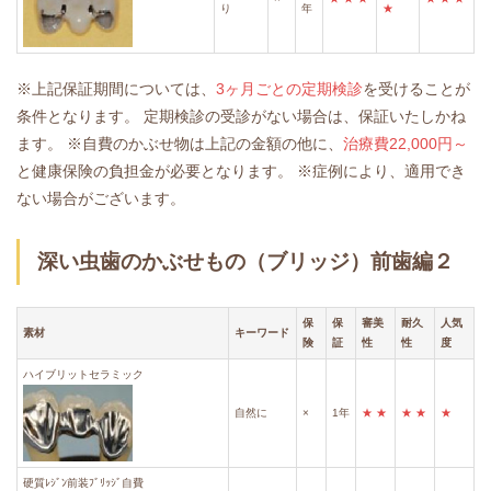
り
年
★
※上記保証期間については、
3ヶ月ごとの定期検診
を受けることが
条件となります。
定期検診の受診がない場合は、保証いたしかね
ます。
※自費のかぶせ物は上記の金額の他に、
治療費22,000円～
と健康保険の負担金が必要となります。
※症例により、適用でき
ない場合がございます。
深い虫歯のかぶせもの（ブリッジ）前歯編２
保
保
審美
耐久
人気
素材
キーワード
険
証
性
性
度
ハイブリットセラミック
自然に
×
1年
★
★
★
★
★
硬質ﾚｼﾞﾝ前装ﾌﾞﾘｯｼﾞ自費