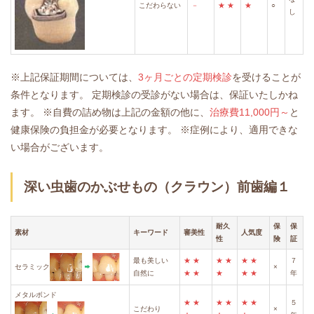
こだわらない
－
★
★
★
○
し
※上記保証期間については、
3ヶ月ごとの定期検診
を受けることが
条件となります。
定期検診の受診がない場合は、保証いたしかね
ます。
※自費の詰め物は上記の金額の他に、
治療費11,000円～
と
健康保険の負担金が必要となります。
※症例により、適用できな
い場合がございます。
深い虫歯のかぶせもの（クラウン）前歯編１
耐久
保
保
素材
キーワード
審美性
人気度
性
険
証
最も美しい
★
★
★
★
★
★
７
セラミック
×
自然に
★
★
★
★
★
年
メタルボンド
★
★
★
★
★
★
５
こだわり
×