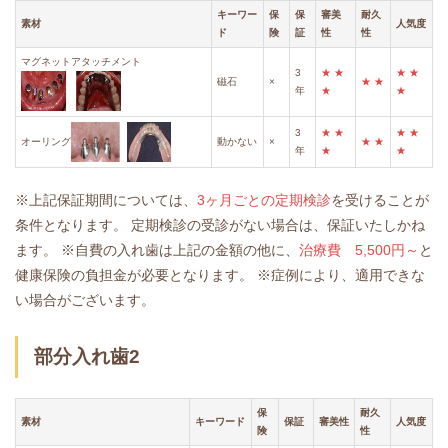
キーワー
保
保
審美
耐久
素材
人気度
ド
険
証
性
性
マグネットアタッチメント
3
★
★
★
★
磁石
×
★
★
年
★
★
3
★
★
★
★
オーリング
動かない
×
★
★
年
★
★
※上記保証期間については、
3ヶ月ごとの定期検診
を受けることが
条件となります。
定期検診の受診がない場合は、保証いたしかね
ます。
※自費の入れ歯は上記の金額の他に、
治療費 5,500円～
と
健康保険の負担金が必要となります。
※症例により、適用できな
い場合がございます。
部分入れ歯2
保
耐久
素材
キーワード
保証
審美性
人気度
険
性