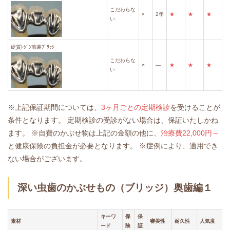
こだわらな
×
2年
★
★
★
い
硬質ﾚｼﾞﾝ前装ﾌﾞﾘｯｼ
こだわらな
○
―
★
★
★
い
※上記保証期間については、
3ヶ月ごとの定期検診
を受けることが
条件となります。
定期検診の受診がない場合は、保証いたしかね
ます。
※自費のかぶせ物は上記の金額の他に、
治療費22,000円～
と健康保険の負担金が必要となります。
※症例により、適用でき
ない場合がございます。
深い虫歯のかぶせもの（ブリッジ）奥歯編１
キーワ
保
保
素材
審美性
耐久性
人気度
ード
険
証