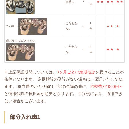
自然に
×
★
★
★
★
★
★
年
こだわら
2
×
★
★
★
コバルト
ない
年
銀パラジウムブリッジ
こだわら
2
○
★
★
★
ない
年
※上記保証期間については、
3ヶ月ごとの定期検診
を受けることが
条件となります。
定期検診の受診がない場合は、保証いたしかね
ます。
※自費のかぶせ物は上記の金額の他に、
治療費22,000円～
と健康保険の負担金が必要となります。
※症例により、適用でき
ない場合がございます。
部分入れ歯1