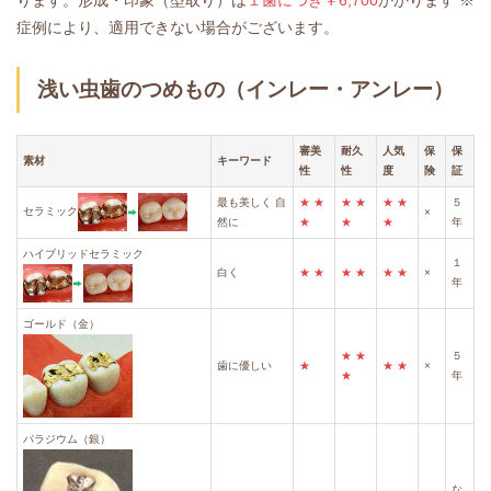
症例により、適用できない場合がございます。
浅い虫歯のつめもの（インレー・アンレー）
審美
耐久
人気
保
保
素材
キーワード
性
性
度
険
証
最も美しく
自
★
★
★
★
★
★
５
セラミック
×
然に
★
★
★
年
ハイブリッドセラミック
１
白く
★
★
★
★
★
★
×
年
ゴールド（金）
★
★
５
歯に優しい
★
★
★
×
★
年
パラジウム（銀）
な