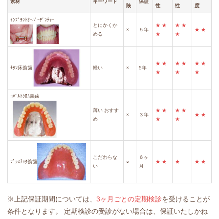
素材
キーワード
保証
険
性
性
度
ｲﾝﾌﾟﾗﾝﾄｵｰﾊﾞｰﾃﾞﾝﾁｬｰ
とにかくか
★
★
★
★
×
５年
★
★
める
★
★
★
★
★
★
★
★
ﾁﾀﾝ床義歯
軽い
×
5年
★
★
★
ｺﾊﾞﾙﾄｸﾛﾑ義歯
薄い
おすす
★
★
★
★
×
３年
★
★
め
★
★
こだわらな
６ヶ
ﾌﾟﾗｽﾁｯｸ義歯
○
★
★
★
★
★
い
月
※上記保証期間については、
3ヶ月ごとの定期検診
を受けることが
条件となります。
定期検診の受診がない場合は、保証いたしかね