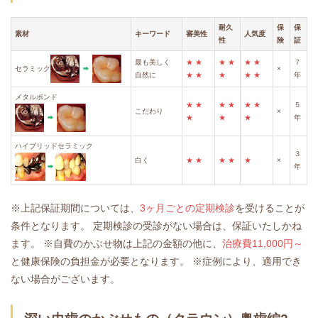
耐久
保
保
素材
キーワード
審美性
人気度
性
険
証
最も美しく
★
★
★
★
★
★
７
セラミック
×
自然に
★
★
★
★
★
年
メタルボンド
★
★
★
★
★
★
５
こだわり
×
★
★
★
年
ハイブリッドセラミック
３
白く
★
★
★
★
★
×
年
※上記保証期間については、
3ヶ月ごとの定期検診
を受けることが
条件となります。
定期検診の受診がない場合は、保証いたしかね
ます。
※自費のかぶせ物は上記の金額の他に、
治療費11,000円～
と健康保険の負担金が必要となります。
※症例により、適用でき
ない場合がございます。