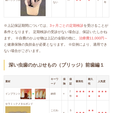
ない
年
※上記保証期間については、
3ヶ月ごとの定期検診
を受けることが
条件となります。
定期検診の受診がない場合は、保証いたしかね
ます。
※自費のかぶせ物は上記の金額の他に、
治療費11,000円～
と健康保険の負担金が必要となります。
※症例により、適用でき
ない場合がございます。
深い虫歯のかぶせもの（ブリッジ）前歯編１
キーワ
保
保
耐久
素材
審美性
人気度
ード
険
証
性
7
★
★
★
★
★
★
★
★
インプラント
納得
×
年
★
★
★
セラミックメタルボンド
こだわ
５
★
★
×
★
★
★
★
★
★