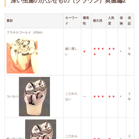
深い虫歯のかぶせもの（クラウン）奥歯編2
キーワー
審美
人気
保
保
素材
耐久性
ド
性
度
険
証
プラチナゴールド（PGA）
歯に優し
★
★
★
★
★
５
★
×
い
★
★
年
こだわら
２
コバルト
―
★
★
★
★
★
×
ない
年
こだわら
２
銀パラジウム
―
★
★
★
○