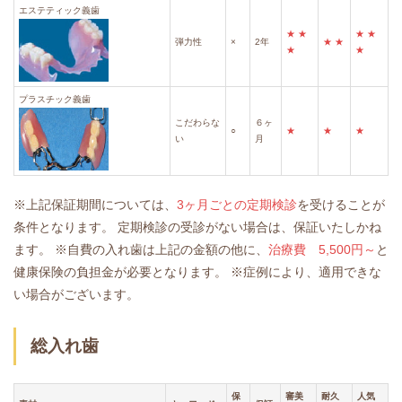
エステティック義歯
★
★
★
★
弾力性
×
2年
★
★
★
★
プラスチック義歯
こだわらな
６ヶ
○
★
★
★
い
月
※上記保証期間については、
3ヶ月ごとの定期検診
を受けることが
条件となります。
定期検診の受診がない場合は、保証いたしかね
ます。
※自費の入れ歯は上記の金額の他に、
治療費 5,500円～
と
健康保険の負担金が必要となります。
※症例により、適用できな
い場合がございます。
総入れ歯
保
審美
耐久
人気