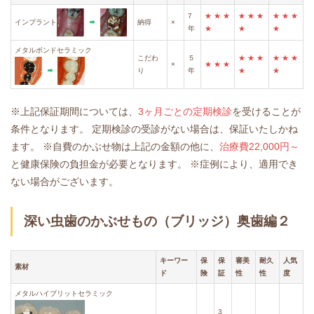
7
★
★
★
★
★
★
★
★
★
インプラント
納得
×
年
★
★
★
メタルボンドセラミック
こだわ
５
★
★
★
★
★
★
×
★
★
★
り
年
★
★
※上記保証期間については、
3ヶ月ごとの定期検診
を受けることが
条件となります。
定期検診の受診がない場合は、保証いたしかね
ます。
※自費のかぶせ物は上記の金額の他に、
治療費22,000円～
と健康保険の負担金が必要となります。
※症例により、適用でき
ない場合がございます。
深い虫歯のかぶせもの（ブリッジ）奥歯編２
キーワー
保
保
審美
耐久
人気
素材
ド
険
証
性
性
度
メタルハイブリットセラミック
3