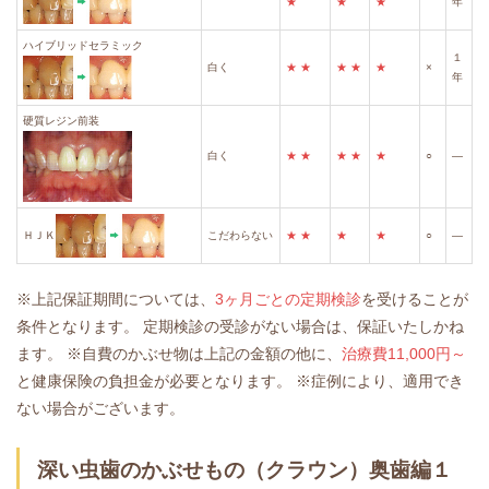
★
★
★
年
ハイブリッドセラミック
１
白く
★
★
★
★
★
×
年
硬質レジン前装
白く
★
★
★
★
★
○
―
ＨＪＫ
こだわらない
★
★
★
★
○
―
※上記保証期間については、
3ヶ月ごとの定期検診
を受けることが
条件となります。
定期検診の受診がない場合は、保証いたしかね
ます。
※自費のかぶせ物は上記の金額の他に、
治療費11,000円～
と健康保険の負担金が必要となります。
※症例により、適用でき
ない場合がございます。
深い虫歯のかぶせもの（クラウン）奥歯編１