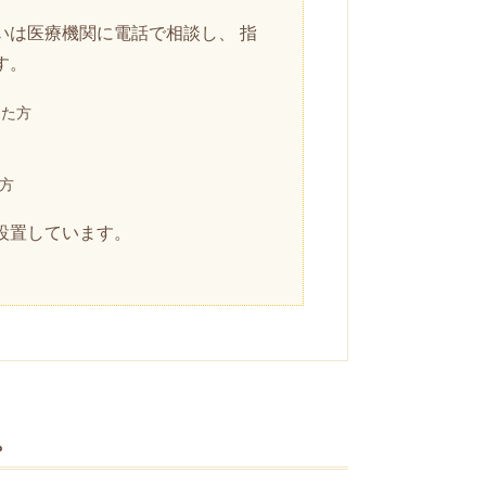
いは医療機関に電話で相談し、 指
す。
した方
方
設置しています。
。