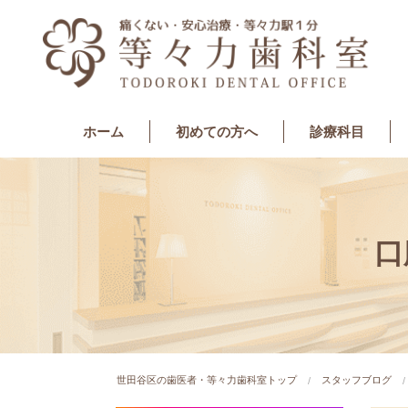
ホーム
初めての方へ
診療科目
一般歯科
インプラント
インプラント専門サイ
矯正歯科
審美･ホワイトニング
ホワイトニングプラン
マウスガード
予防歯科
最新式のエアフローを
最新の口腔内スキャナ
小児歯科
親知らず治療
PMTC
精密治療（むし歯・歯
口
世田谷区の歯医者・等々力歯科室トップ
スタッフブログ