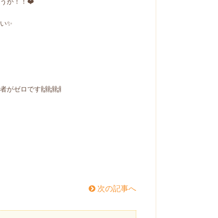
うか！！❤️
い✨
ゼロです🙌🙌🙌
次の記事へ