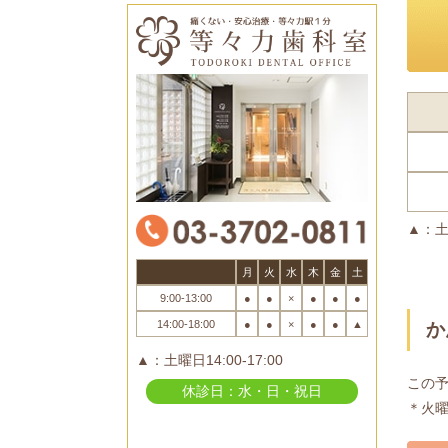
▲：土曜
月
火
水
木
金
土
9:00-13:00
●
●
×
●
●
●
14:00-18:00
●
●
×
●
●
▲
か
▲：土曜日14:00-17:00
この
休診日：水・日・祝日
＊火