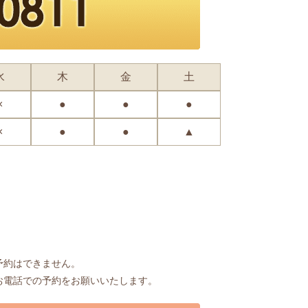
水
木
金
土
×
●
●
●
×
●
●
▲
予約はできません。
お電話での予約をお願いいたします。