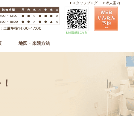
スタッフブログ
求人案内
類
地図・来院方法
を！