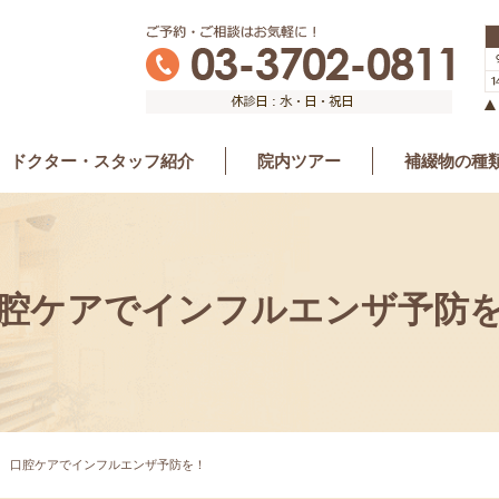
ドクター・スタッフ紹介
院内ツアー
補綴物の種
ト
導入しました
ーを導入
周病）
腔ケアでインフルエンザ予防
口腔ケアでインフルエンザ予防を！